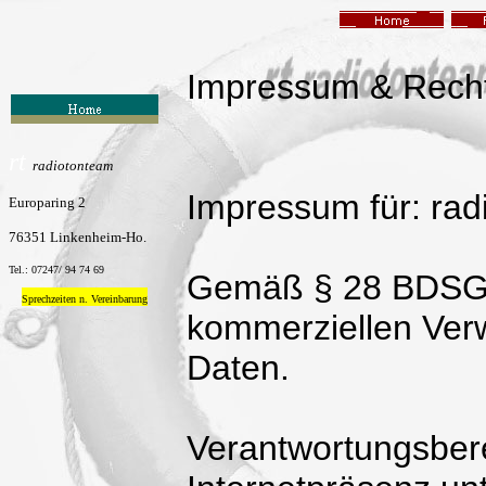
Impressum & Recht
rt
radiotonteam
Impressum für: rad
Europaring 2
76351 Linkenheim-Ho.
Tel.: 07247/ 94 74 69
Gemäß § 28 BDSG w
Sprechzeiten n. Vereinbarung
kommerziellen Ver
Daten.
Verantwortungsbere