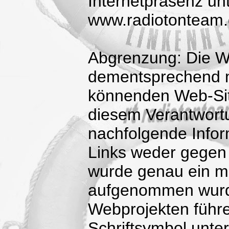
Internetpräsenz un
www.radiotonteam.
Abgrenzung: Die W
dementsprechend mi
könnenden Web-Sites
diesem Verantwortu
nachfolgende Infor
Links weder gegen 
wurde genau ein mal
aufgenommen wurde
Webprojekten führe
Schriftsymbol unter